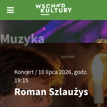
Wschód
Wyszukiwarka
Wyszukiwana
fraza
Kultury
Menu
główne
/
Muzyka
Inny
Wymiar
Koncert / 10 lipca 2026, godz.
2026Roman
19:15
Roman Szlaużys
Szlaużys