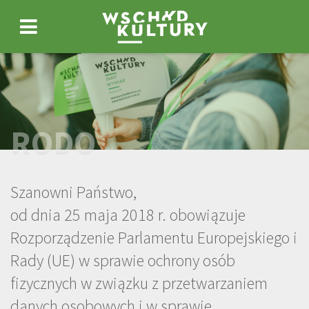
Wschód
Wyszukiwarka
Wyszukiwana
fraza
Kultury
Menu
/
główne
Inny
RODO
Wymiar
2026RODO
Szanowni Państwo,
od dnia 25 maja 2018 r. obowiązuje
-
Rozporządzenie Parlamentu Europejskiego i
Rady (UE) w sprawie ochrony osób
fizycznych w związku z przetwarzaniem
danych osobowych i w sprawie