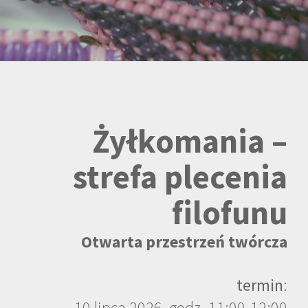
filofunu
-
Żyłkomania –
strefa plecenia
filofunu
Otwarta przestrzeń twórcza
termin
:
10 lipca 2026, godz. 11:00-12:00